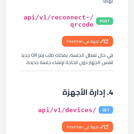
نهائياً.
/api/v1/reconnect-
POST
qrcode
🔗 تجربة في Postman
في حال تعطل الجلسة، يمكنك طلب رمز QR جديد
لنفس الجهاز دون الحاجة لإنشاء جلسة جديدة.
4. إدارة الأجهزة
GET
/api/v1/devices
🔗 تجربة في Postman